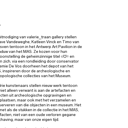
T
itnodiging van valerie_traan gallery stellen
ave Vandeweghe, Katleen Vinck en Timo van
sven tentoon in het Antwerp Art Pavilion in de
aduw van het MAS. Ze kozen voor hun
oonstelling de geheimzinnige titel ⍧☋☨ en
en zich, via een rondleiding door conservator
emie De Vos doorheen het depot van het
 inspireren door de archeologische en
opologische collecties van het Museum.
rie kunstenaars stellen nieuw werk tentoon
niet alleen verwant is aan de artefacten en
cten uit archeologische opgravingen en
plaatsen, maar ook met het verzamelen en
erveren van die objecten in een museum. Het
, net als de stukken in de collectie in het MAS,
facten, niet van een oude verloren gegane
having, maar van onze eigen tijd.