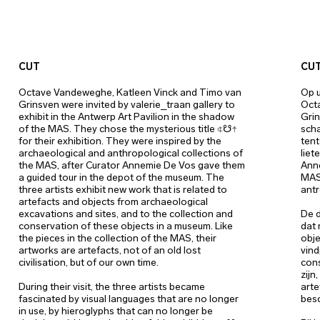
CUT
CU
Octave Vandeweghe, Katleen Vinck and Timo van
Op u
Grinsven were invited by valerie_traan gallery to
Oct
exhibit in the Antwerp Art Pavilion in the shadow
Grin
of the MAS. They chose the mysterious title ⍧☋☨
sch
for their exhibition. They were inspired by the
tent
archaeological and anthropological collections of
liet
the MAS, after Curator Annemie De Vos gave them
Ann
a guided tour in the depot of the museum. The
MAS,
three artists exhibit new work that is related to
antr
artefacts and objects from archaeological
excavations and sites, and to the collection and
De d
conservation of these objects in a museum. Like
dat 
the pieces in the collection of the MAS, their
obje
artworks are artefacts, not of an old lost
vind
civilisation, but of our own time.
cons
zijn
During their visit, the three artists became
arte
fascinated by visual languages that are no longer
besc
in use, by hieroglyphs that can no longer be