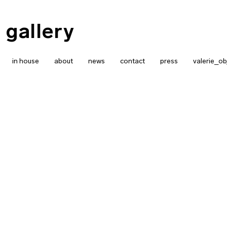
 gallery
in house
about
news
contact
press
valerie_ob