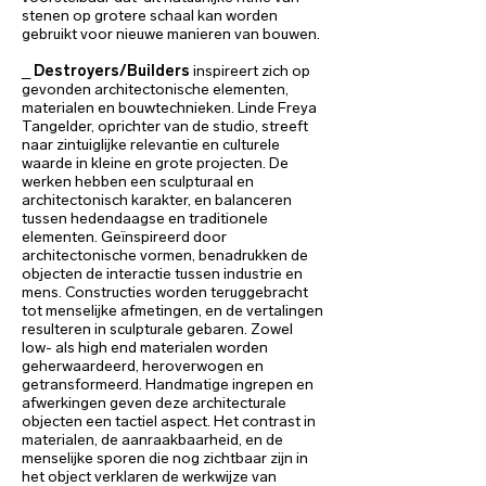
stenen op grotere schaal kan worden
gebruikt voor nieuwe manieren van bouwen.
_
Destroyers/Builders
inspireert zich op
gevonden architectonische elementen,
materialen en bouwtechnieken. Linde Freya
Tangelder, oprichter van de studio, streeft
naar zintuiglijke relevantie en culturele
waarde in kleine en grote projecten. De
werken hebben een sculpturaal en
architectonisch karakter, en balanceren
tussen hedendaagse en traditionele
elementen. Geïnspireerd door
architectonische vormen, benadrukken de
objecten de interactie tussen industrie en
mens. Constructies worden teruggebracht
tot menselijke afmetingen, en de vertalingen
resulteren in sculpturale gebaren. Zowel
low- als high end materialen worden
geherwaardeerd, heroverwogen en
getransformeerd. Handmatige ingrepen en
afwerkingen geven deze architecturale
objecten een tactiel aspect. Het contrast in
materialen, de aanraakbaarheid, en de
menselijke sporen die nog zichtbaar zijn in
het object verklaren de werkwijze van