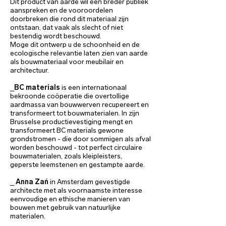
Dit product van aarde wil een breder publiek
aanspreken en de vooroordelen
doorbreken die rond dit materiaal zijn
ontstaan, dat vaak als slecht of niet
bestendig wordt beschouwd.
Moge dit ontwerp u de schoonheid en de
ecologische relevantie laten zien van aarde
als bouwmateriaal voor meubilair en
architectuur.
_
BC materials
is een internationaal
bekroonde coöperatie die overtollige
aardmassa van bouwwerven recupereert en
transformeert tot bouwmaterialen. In zijn
Brusselse productievestiging mengt en
transformeert BC materials gewone
grondstromen - die door sommigen als afval
worden beschouwd - tot perfect circulaire
bouwmaterialen, zoals kleipleisters,
geperste leemstenen en gestampte aarde.
_
Anna Zań
in Amsterdam gevestigde
architecte met als voornaamste interesse
eenvoudige en ethische manieren van
bouwen met gebruik van natuurlijke
materialen.