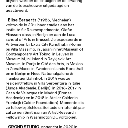
drijven, worden de zintuigen en de ervaring
van de toeschouwer uitgedaagd en
geactiveerd.
_
Elise Eeraerts
(°1986, Mechelen)
voltooide in 2011 haar studies aan het
Institute fur Raumexperimente, Olafur
Eliasson class, in Berlijn en aan de Luca
school of Arts in Brussel. Ze exposeerde in
Antwerpen bij Extra City Kunsthal, in Rome
bij Villa Massimo, in Japan in het Museum of
Contemporary Art Tokyo, in Leuven in
Museum M, in IJsland in Reykjavik Art
Museum, in Parijs in Cité des Arts, in Mexico
in ZonaMaco, in Zweden in Lunds Konsthall
en in Berlijn in Neue Nationalgalerie &
Hamburger Bahnhof. In 2014 was ze
resident/fellow in Villa Serpentara in Italië
(Junge Akademie, Berlijn), in
2016-2017
in
Casa de Velázquez in Madrid (Franse
Academie) en in 2018 in Atelier Calder in
Frankrijk (Calder Foundation). Momenteel is
ze fellow bij Schloss Solitude en later dit jaar
zal ze een Smithsonian Artist Research
Fellowship in Washington DC voltooien.
_
GROND STUDIO,
opgericht in 2020 in