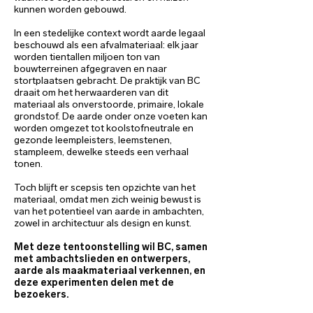
kunnen worden gebouwd.
In een stedelijke context wordt aarde legaal
beschouwd als een afvalmateriaal: elk jaar
worden tientallen miljoen ton van
bouwterreinen afgegraven en naar
stortplaatsen gebracht. De praktijk van BC
draait om het herwaarderen van dit
materiaal als onverstoorde, primaire, lokale
grondstof. De aarde onder onze voeten kan
worden omgezet tot koolstofneutrale en
gezonde leempleisters, leemstenen,
stampleem, dewelke steeds een verhaal
tonen.
Toch blijft er scepsis ten opzichte van het
materiaal, omdat men zich weinig bewust is
van het potentieel van aarde in ambachten,
zowel in architectuur als design en kunst.
Met deze tentoonstelling wil BC, samen
met ambachtslieden en ontwerpers,
aarde als maakmateriaal verkennen, en
deze experimenten delen met de
bezoekers.