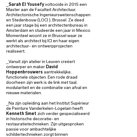
_
Sarah El Yousefy
voltooide in 2015 een
Master aan de Faculteit Architectuur,
Architectonische Ingenieurswetenschappen
en Stedenbouw (LOCI ), Brussel. Ze deed
een jaar stage bij een architectenbureau in
Amsterdam en studeerde een jaar in Mexico.
Momenteel woont ze in Brussel waar ze
werkt als architect bij ICI en haar eigen
architectuur- en ontwerpprojecten
realiseert.
_Vanuit zijn atelier in Leuven creëert
ontwerper en maker
David
Hoppenbrouwers
aantrekkelijke,
functionele objecten. Een rode draad
doorheen zijn werk is de link met taal,
modulariteit en de combinatie van afval en
nieuwe materialen.
_Na zijn opleiding aan het Institut Supérieur
de Peinture Vanderkelen-Logelain heeft
Kenneth Smet
zich verder gespecialiseerd
in historische decoratie- en
restauratietechnieken. Zijn uitgesproken
passie voor ambachtelijke
schildertechnieken zorgt binnen