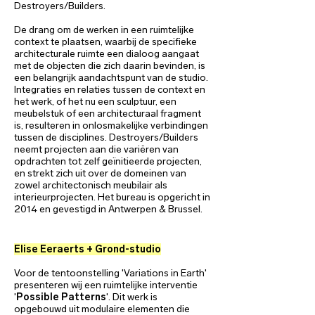
Destroyers/Builders.
De drang om de werken in een ruimtelijke
context te plaatsen, waarbij de specifieke
architecturale ruimte een dialoog aangaat
met de objecten die zich daarin bevinden, is
een belangrijk aandachtspunt van de studio.
Integraties en relaties tussen de context en
het werk, of het nu een sculptuur, een
meubelstuk of een architecturaal fragment
is, resulteren in onlosmakelijke verbindingen
tussen de disciplines. Destroyers/Builders
neemt projecten aan die variëren van
opdrachten tot zelf geïnitieerde projecten,
en strekt zich uit over de domeinen van
zowel architectonisch meubilair als
interieurprojecten. Het bureau is opgericht in
2014 en gevestigd in Antwerpen & Brussel.
Elise Eeraerts + Grond-studio
Voor de tentoonstelling 'Variations in Earth'
presenteren wij een ruimtelijke interventie
'
Possible Patterns
'. Dit werk is
opgebouwd uit modulaire elementen die