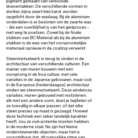
pigment gemaakt van verkoolde
druiventakken. De verschillende vormen in
donker, bijna zwart klei/zand, worden
opgelicht door de waslaag. Bij de aluminium
onderdelen is er besloten om de zwarte was
- die een overblijfsel is van het gietproces -
niet weg te poetsen. Zowel bij de finale
stukken van BC Material als bij de aluminium
stukken is de was van het oorspronkelijke
materiaal opnieuw in de coating verwerkt.
Steenmetselwerk is terug te vinden in de
architectuur van verschillende culturen. Een
manier van muren bouwen met een
oorsprong in de Inca cultuur, met vele
variaties in de Japanse gebouwen, maar ook
in de Europese (hedendaagse) architectuur
vinden we steenmetselwerk. Deze eindeloze
variaties; muren gebouwd met reststenen,
elk met een andere vorm, doet je twijfelen of
ze toevallig in elkaar passen, of dat elke
steen precies op maat is gezaagd. Hoewel
deze techniek een zeker landelijk karakter
heeft, zou ze ook potentie moeten hebben
in de moderne stad. Nu zijn het kleine
ondersteunende objecten, maar het is
voorstelbaar dat dit natuurlijke ritme van