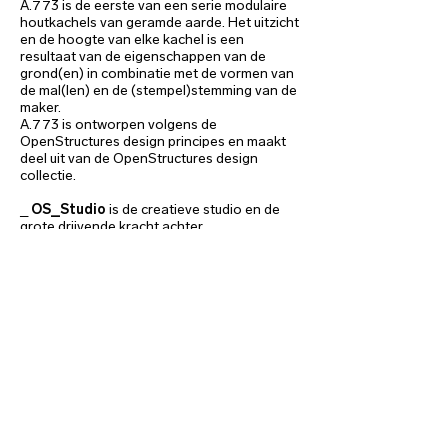
A.773 is de eerste van een serie modulaire
houtkachels van geramde aarde. Het uitzicht
en de hoogte van elke kachel is een
resultaat van de eigenschappen van de
grond(en) in combinatie met de vormen van
de mal(len) en de (stempel)stemming van de
maker.
A.773 is ontworpen volgens de
OpenStructures design principes en maakt
deel uit van de OpenStructures design
collectie.
_
OS_Studio
is de creatieve studio en de
grote drijvende kracht achter
OpenStructures, de open modulaire
ontwerpmethodologie. OS_Studio wordt
geleid door Christiane Högner en Thomas
Lommée, een Duits-Belgisch ontwerpduo
met een duidelijke politieke agenda en een
breed inzicht in het open-structure-systeem
dat ze in de loop der jaren hebben
ontwikkeld. OS_Studio werkt internationaal
aan culturele, residentiële en commerciële
projecten voor zowel de publieke als de
private sector.
_
Het Leemniscaat
is ontstaan in 1998 en