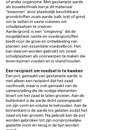
of ander organisme. Met gestampte aarde
als bouwtechniek kun je dit materiaal
“bewonen” door plaatselijk beschikbare
grondstoffen zoals aarde, kalk, krijt of grind
om te zetten in vaste volumes om
schuilplaatsen te creëren.
Aarde/grond, is een “omgeving” die de
mogelijkheid, ruimte en voedingsstoffen
biedt voor de groei en ontwikkeling van
planten, een essentiële voedselbron. Het
kan daarom worden gebruikt om zowel
schuilplaatsen als voorwerpen te maken die
leven kunnen voeden en in stand houden.
Een recipient om voedsel in te kweken
Een pot, gemaakt van gestampte aarde, is
niet alleen een recipiënt dat het zaad
vasthoudt, maar is ook gemaakt van de
samenstelling die de nodige elementen
levert om het zaad te laten groeien. Aan de
buitenkant is de aarde dicht opeengepakt
om zijn vorm en volume te behouden. Aan de
binnenkant is de aarde los gelaten zodat het
zaad vrij kan groeien. Na gebruik kan de pot
worden gebroken tot zijn oorspronkelijke
geplette vorm en terug in de tuin worden