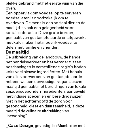
plekke gebrand met het eerste vuur van die
oven.
Een oppervlak om voedsel op te serveren
Voedsel eten is noodzakelijk om te
overleven. De mens is een sociaal dier en de
maaltijd is vaak een gelegenheid voor
sociale interactie. Deze grote borden,
gemaakt van gestampte aarde en afgewerkt
met kalk, maken het mogelijk voedsel te
delen met familie en vrienden.
De maaltijd
De uitbreiding van de landbouw, de handel,
het handelsverkeer en het vervoer tussen
beschavingen in verschillende regio's boden
koks veel nieuwe ingrediënten. Met behulp
van alle voorwerpen van gestampte aarde
hebben we een eenvoudige, veganistische
maaltijd gemaakt met bereidingen van lokale
seizoensgebonden ingrediënten, aangevuld
met Indiase specerijen en bereidingswijzen.
Met in het achterhoofd de zorg voor
gezondheid, dieet en duurzaamheid, is deze
maaltijd de culinaire uitdrukking van
“bewoning”.
_
Case Design
, gevestigd in Mumbai en met