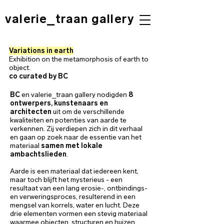
valerie_traan gallery
Variations in earth
Exhibition on the metamorphosis of earth to
object.
co curated by BC
BC
en
valerie_traan gallery
nodigden
8
ontwerpers, kunstenaars en
architecten
uit om de verschillende
kwaliteiten en potenties van aarde te
verkennen. Zij verdiepen zich in dit verhaal
en gaan op zoek naar de essentie van het
materiaal
samen met lokale
ambachtslieden
.
Aarde is een materiaal dat iedereen kent,
maar toch blijft het mysterieus - een
resultaat van een lang erosie-, ontbindings-
en verweringsproces, resulterend in een
mengsel van korrels, water en lucht. Deze
drie elementen vormen een stevig materiaal
waarmee objecten, structuren en huizen