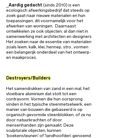
_
Aardig gedacht
(sinds 2010) is een
ecologisch afwerkingsbedrijf dat steeds op
zoek gaat naar nieuwe materialen en hun
toepassingen, dit voornamelijk voor het
afwerken van woningen. Daarnaast
ontwikkelen ze ook objecten, al dan niet in
samenwerking met architecten en designers.
Het zoeken naar de essentie van materialen
zoals leem, kalk, klei, hennep, stro…vormen
een belangerijk onderdeel van het ontwerp-
en maakproces.
Destroyers/Builders
Het samendrukken van zand in een mal, het
vloeibare aluminium dat stolt tot een
contravorm. Vormen die hun oorsprong
vinden in het typische steenmetselwerk, een
manier van bouwen die gebaseerd is op
organisch gevormde steenblokken, of ze nu
door natuurkrachten of door
mensenhanden zijn gemaakt. Deze
sculpturale objecten, kunnen
'boekensteunen' of 'landhoofden’ genoemd