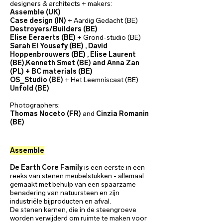
designers & architects + makers:
Assemble (UK)
Case design (IN)
+ Aardig Gedacht (BE)
Destroyers/Builders (BE)
Elise Eeraerts (BE)
+ Grond-studio (BE)
Sarah El Yousefy (BE) , David
Hoppenbrouwers (BE) , Elise Laurent
(BE),Kenneth Smet (BE) and Anna Zan
(PL) + BC materials (BE)
OS_Studio (BE)
+ Het Leemniscaat (BE)
Unfold (BE)
Photographers:
Thomas Noceto (FR)
and
Cinzia Romanin
(BE)
Assemble
De Earth Core Family
is een eerste in een
reeks van stenen meubelstukken - allemaal
gemaakt met behulp van een spaarzame
benadering van natuursteen en zijn
industriële bijproducten en afval.
De stenen kernen, die in de steengroeve
worden verwijderd om ruimte te maken voor