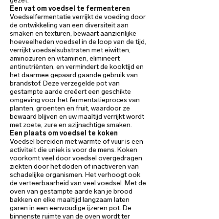
gezet.
Een vat om voedsel te fermenteren
Voedselfermentatie verrijkt de voeding door
de ontwikkeling van een diversiteit aan
smaken en texturen, bewaart aanzienlijke
hoeveelheden voedsel in de loop van de tijd,
verrijkt voedselsubstraten met eiwitten,
aminozuren en vitaminen, elimineert
antinutriënten, en vermindert de kooktijd en
het daarmee gepaard gaande gebruik van
brandstof. Deze verzegelde pot van
gestampte aarde creëert een geschikte
omgeving voor het fermentatieproces van
planten, groenten en fruit, waardoor ze
bewaard blijven en uw maaltijd verrijkt wordt
met zoete, zure en azijnachtige smaken.
Een plaats om voedsel te koken
Voedsel bereiden met warmte of vuur is een
activiteit die uniek is voor de mens. Koken
voorkomt veel door voedsel overgedragen
ziekten door het doden of inactiveren van
schadelijke organismen. Het verhoogt ook
de verteerbaarheid van veel voedsel. Met de
oven van gestampte aarde kan je brood
bakken en elke maaltijd langzaam laten
garen in een eenvoudige ijzeren pot. De
binnenste ruimte van de oven wordt ter