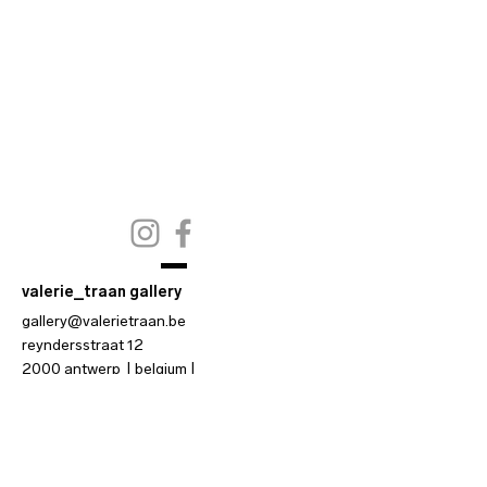
valerie_traan gallery
gallery@valerietraan.be
reyndersstraat 12
2000 antwerp
|
belgium
|
t
hu-fri-sat
2-6 pm
or by appointment
|
+32_475 75 94 59
valerie_troost gallery