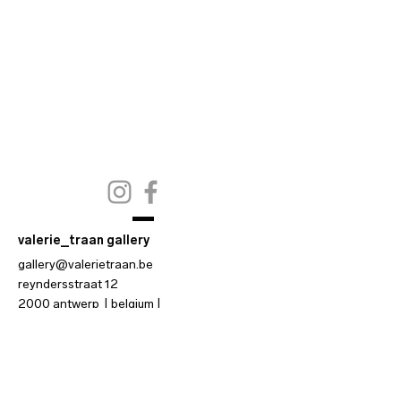
valerie_traan gallery
gallery@valerietraan.be
reyndersstraat 12
2000 antwerp
|
belgium
|
t
hu-fri-sat
2-6 pm
or by appointment
|
+32_475 75 94 59
valerie_troost gallery